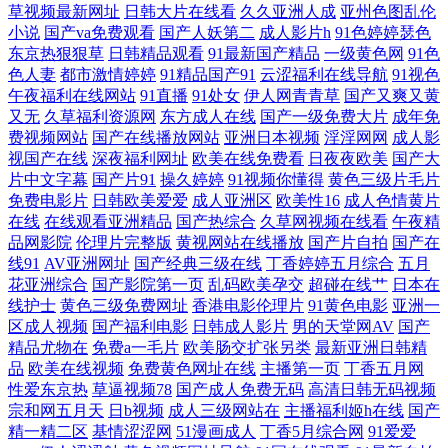
草视频最新网址
日韩大片在线看
久久亚洲人成
亚州色图乱伦
小说
国产va免费观看
国产人妖第二
成人影片h
91色婷婷瑟色
入区口 影音先锋色天堂 韩国免费一级成人 亚洲www 国产精品中文原创a
东京热狠狠草
日韩精品观看
91最新国产精品
一级黄色网
91色
色人妻
都市激情婷婷
91精品国产91
云涩福利在线导航
91视色
丝袜乱淫 国产HD女人 日韩最新国产精品网站 成人精品AV 全网最新电影
午夜福利在线网站
91直播
91处女
伊人网青青草
国产又爽又黄
又无
久草福利资源网
东方成人在线
国产一级免费大片
成年免
费视频网站
国产在线播放网站
亚洲日本视频
淫淫网网
成人影
91社视频 蜜臀福利网 在线视频欧美国产 精品91 亚洲精品福利在线 国产乳
视国产在线
深夜福利网址
欧美在线免费看
日夜夜欧美
国产大
片中文字幕
国产片91
操久婷婷
91视频你懂得
黄色三级片毛片
胶在线观看 天天综合网最新 都喜欢看短视频 日本老妇 99国产乱子伦精品
免费电影片
日韩欧美爱爱
成人亚洲区
欧美性16
成人色情黄片
在线
在线观看亚洲精品
国产热综合
久草网视频在线看
午夜精
免 欧美男女性生活 最新在线精品国自 美女一级大黄录像一片 在线观看伦
品网影院
伦理片完整版
黄视网站在线播放
国产片自拍
国产在
线91
AV亚洲网址
国产经典三级在线
丁香婷婷五月综合
五月
花亚洲综合
国产影院第一页
乱码欧美孕交
超碰在线艹
日本在
理 精品无码一区二区 亚洲午夜国 国产在线精品一区二区 西瓜电影天堂 午
线护士
黄色三级免费网址
香港电影伦理片
91黄色电影
亚洲一
区成人视频
国产福利电影
日韩成人影片
男的天堂网AV
国产
夜国产 国产电影免费观看平台有哪些 少妇福利导航 大香蕉久热 日本韩国
精品尤物在
免费a一毛片
欧美肠交扩张另类
最新亚洲日韩精
品
欧美在线视频
免费黄色网址在线
主播第一页
丁香五月网
性爱东京热
草逼视频78
国产成人免费无码
高清日韩无码视频
颜射 99艹精品在线观看8 欧美在线视频免费观 91婷色 女做a精品免费视频
宗和网五月天
日b视频
成人三级网站在
主播福利姬h在线
国产
精一精二区
基情涩涩网
51漫画成人
丁香5月综合网
91爱爱
字幕日韩高清dvd 六月丁香婷婷综合网站 在线播放国产不卡视频 精品一区