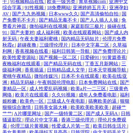
干
|
91视频精品在线
|
欧美一级另类
|
青草视频com
|
亚洲中文
综合字幕
|
91性视频
|
18免费网站
|
亚洲婷婷五月天
|
亚洲孕妇
AV
|
国产九九热视频
|
日本www久久
|
国产高清偷拍自拍
|
国
产免费毛不卡片
|
国产精品无毒不卡
|
国产人人插人人操
|
免
费看片神嚣
|
微拍福利在线视频
|
家庭影院三极片
|
操碰在线
91
|
国产夫妻对
|
成人福利视
|
欧美在线观看网站
|
国产成人内
射无码
|
午夜夫妻福利蜜桃
|
国内精品无码短片
|
伦理片免费
秋霞e
|
超碰夜撸
|
三级理伦理片
|
日本中文字幕二区
|
久草福
利网
|
香蕉视频在线看
|
福利日韩第一导航
|
国产免费理论片
|
欧美性爱资源站
|
国产视频一区二区
|
日爱碰91
|
91黄篇香蕉
|
夜晚福利在线观看
|
国产精品无码在线
|
丁香五月新网站
|
三
级福利网
|
香蕉插逼
|
日韩精品成人文学
|
日本天堂视频导航
|
蜜桃午夜精品
|
微拍传媒污
|
日本不卡在线观看
|
欧美在线|亚
洲
|
精品无码秘
|
午夜韩国伦理电影
|
日本免费网站在线
|
国产
妻精品一区
|
成人性爱乱码视频
|
欧美a片一二三区
|
三级黄色
网络
|
欧美片在线观看
|
久久91视频
|
成年人免费看电影
|
福利
姬粉嫩
|
欧美色一区
|
三级成人午夜电影
|
搞爽欧美的逼
|
狠狠
狠狠综合激情
|
日韩美女舔大棒
|
欧美欧美欧美欧美
|
超碰艹
艹艹
|
A片哪里网址
|
国产一级特黄二区
|
国产成人无码A
|
日韩
骚逼影院
|
理论片中文字幕
|
香港三级伦理片
|
理伦片免费观
看
|
伦理三级片黄视频
|
性爱成人片第一页
|
欧美日韩生活片
|
美女羞羞喷
|
欧美强奸五月亭亭
|
日韩淫院
|
中文无码毛片又
|