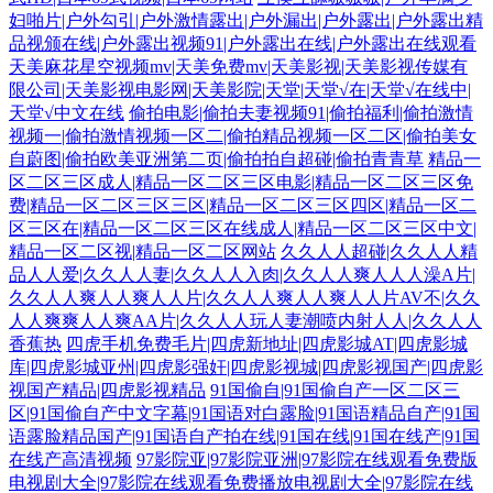
妇啪片|户外勾引|户外激情露出|户外漏出|户外露出|户外露出精
品视颁在线|户外露出视频91|户外露出在线|户外露出在线观看
天美麻花星空视频mv|天美免费mv|天美影视|天美影视传媒有
限公司|天美影视电影网|天美影院|天堂|天堂√在|天堂√在线中|
天堂√中文在线
偷拍电影|偷拍夫妻视频91|偷拍福利|偷拍激情
视频一|偷拍激情视频一区二|偷拍精品视频一区二区|偷拍美女
自蔚图|偷拍欧美亚洲第二页|偷拍拍自超碰|偷拍青青草
精品一
区二区三区成人|精品一区二区三区电影|精品一区二区三区免
费|精品一区二区三区三区|精品一区二区三区四区|精品一区二
区三区在|精品一区二区三区在线成人|精品一区二区三区中文|
精品一区二区视|精品一区二区网站
久久人人超碰|久久人人精
品人人爱|久久人人妻|久久人人入肉|久久人人爽人人人澡A片|
久久人人爽人人爽人人片|久久人人爽人人爽人人片AV不|久久
人人爽爽人人爽AA片|久久人人玩人妻潮喷内射人人|久久人人
香蕉热
四虎手机免费毛片|四虎新地址|四虎影城AT|四虎影城
库|四虎影城亚州|四虎影强奸|四虎影视城|四虎影视国产|四虎影
视国产精品|四虎影视精品
91国偷自|91国偷自产一区二区三
区|91国偷自产中文字幕|91国语对白露脸|91国语精品自产|91国
语露脸精品国产|91国语自产拍在线|91国在线|91国在线产|91国
在线产高清视频
97影院亚|97影院亚洲|97影院在线观看免费版
电视剧大全|97影院在线观看免费播放电视剧大全|97影院在线