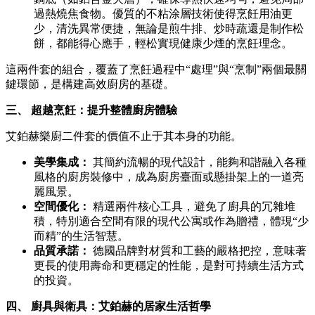
過熱燒焦食物。優質的不粘涂層技術使得烹飪用油更
少，清洗異常便捷，無論是煎牛排、炒時蔬還是制作松
餅，都能得心應手，輕松實現健康少煙的烹飪理念。
這兩件套的組合，覆蓋了烹飪過程中“處理”與“烹制”兩個最關
鍵環節，是構建高效廚房的基礎。
三、 超越烹飪：提升整體廚房體驗
艾鉑赫樂廚二件套的價值不止于其本身的功能。
美學集成：
其簡約流暢的現代設計，能夠和諧融入各種
風格的廚房裝修中，成為廚房臺面或懸掛架上的一道亮
麗風景。
空間優化：
精選兩件核心工具，避免了廚具的冗雜堆
積，特別適合空間有限的現代公寓或作為贈禮，體現“少
而精”的生活智慧。
品質承諾：
德國品牌對材質和工藝的嚴格把控，意味著
更長的使用壽命和更穩定的性能，是對可持續生活方式
的投資。
四、 廚具與衛具：艾鉑赫的居家生活哲學