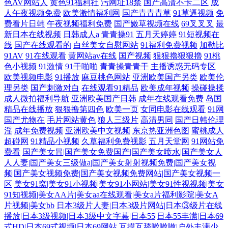
色AV网站人
黄色91福利社
污网址18禁
国产高清不卡二区
成
人午夜视频免费
欧美激情福利网
国产青青青草
91草逼视频
免
费看片日韩
午夜视频福利免费
国产嫩草视频在线
69叉叉叉
最
新日本在线视频
日韩成人a
青青操91
五月天婷婷
91短视频在
线
国产在线观看的
白丝美女自慰网站
91福利免费视频
加勒比
91AV
91在线观看
黄网站av在线
国产视频
狠狠擼狠狠擼
91桃
色小视频
91激情
91干啪啪
青青操青青干
主播诱惑无码专区
欧美视频电影
91播放
麻豆桃色网站
亚洲欧美国产另类
欧美伦
理另类
国产刺激对白
在线观看91精品
欧美成年视频
操碰操揉
成人微拍福利导航
亚洲欧美国产日韩
成年在线观看免费
岛国
精品在线播放
狠狠撸第四色
欧美一页
女同电影在线观看
91网
国产尤物在
毛片网站黄色
狼人三级片
高清男同
国产日韩伦理
淫
成年免费视频
亚洲欧美中文视频
东京热亚洲色图
蜜桃成人
超碰网
91精品小视频
久草福利免费视影
五月天堂网
91网站免
费看
国产美女冒|国产美女免费国产|国产美女喷水|国产美女人
人人妻|国产美女三级做a|国产美女射射视频免费|国产美女视
频|国产美女视频免费|国产美女视频免费网站|国产美女视频一
区
美女91窝|美女91小视频|美女91小网站|美女91性视视频|美女
91知视频|美女AA片|美女aa在线观看|美女a片福利影院|美女A
片视频|美女bb
日本3级片人妻|日本3级片网站|日本③级片在线
播放|日本3级视频|日本3级中文字幕|日本55|日本55丰满|日本69
式HD|日本69式视频|日本69网站
互摸互舔嗷嗷嗷|户外丰满少