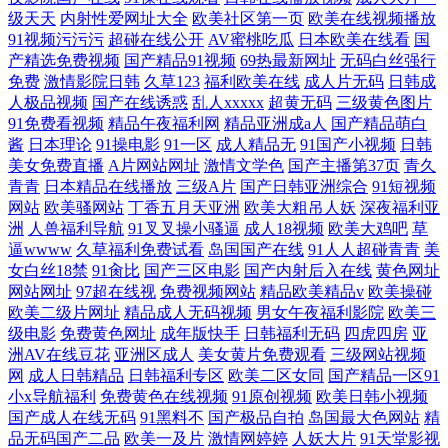
级天天
内射性爱网址大全
欧美社区第一页
欧美在线视频播放
91视频污污污
超碰在线公开
AV蜜桃吃瓜
日本欧美在线看
国
产精选免费视频
国产精品91视频
69热最新网址
无码白丝强行
免费
激情影院日韩
久草123
福利欧美在线
成人片无码
日韩成
人极品视频
国产在线诱惑
乱人xxxxx
超黄无码
三级黄色图片
91免费看视频
精品午夜福利网
精品亚洲成a人
国产精品萌白
酱
日本理论
91操电影
91一区
成人精品无
91国产小视频
日韩
美女免费直播
A片网站网址
激情文学色
国产主播第37页
青久
青青
日本精品在线播放
三级A片
国产日韩亚洲综合
91短视频
网站
欧美骚网站
丁香五月天亚洲
欧美大粗吊人妖
深夜福利亚
洲
人兽福利导航
91叉叉操小骚逼
成人18视频
欧美大鸡吧
草
逼wwww
久草福利免费试看
岛国国产在线
91人人超碰青青
美
女白丝18禁
91肏比
国产三区电影
国产内射后入在线
黄色网址
网站网址
97超在线视
免费视频网站
精品欧美精品v
欧美操碰
欧美二级片网址
精品成人无码视频
男女午夜福利影院
欧美三
级电影
免费黄色网址
成年版快手
日韩福利无码
四虎四房
亚
洲AV在线豆花
亚洲区成人
美女黄片免费观看
三级网站视频
网
成人日韩精品
日韩福利专区
欧美二区女同
国产精品一区91
小x导航福利
免费黄色在线视频
91原创视频
欧美日韩小视频
国产成人在线无码
91黑料不
国产极品自拍
岛国最大色网站
精
品无码国产二品
欧美一及片
激情网婷婷
人妖大片
91天堂影视