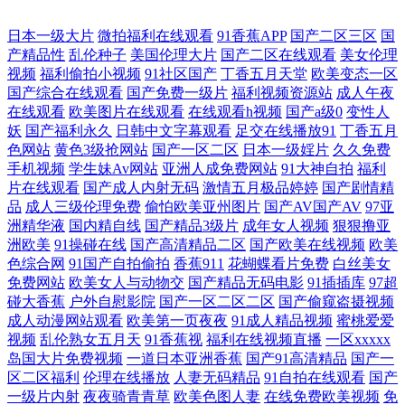
欧美二区三区大片网站 男人的天堂国产在线视频 最新h视频 精品国产自在
日本一级大片
微拍福利在线观看
91香蕉APP
国产二区三区
国
产精品性
乱伦种子
美国伦理大片
国产二区在线观看
美女伦理
视频
福利偷拍小视频
91社区国产
丁香五月天堂
欧美变态一区
午夜第一页 东方导航 日本簧色视频 91精品牛 军婚之h啪肉np文 亚洲狼窝
国产综合在线观看
国产免费一级片
福利视频资源站
成人午夜
在线观看
欧美图片在线观看
在线观看h视频
国产a级0
变性人
一二三四 国产经典一区二区 日韩精品欧美高清区 99热网站 免费国产在线
妖
国产福利永久
日韩中文字幕观看
足交在线播放91
丁香五月
色网站
黄色3级抢网站
国产一区二区
日本一级婬片
久久免费
精品二区 三级在线观看免费 成人蘑菇国产 青草草在线视频免费观看 最近
手机视频
学生妹Av网站
亚洲人成免费网站
91大神自拍
福利
片在线观看
国产成人内射无码
激情五月极品婷婷
国产剧情精
品
成人三级伦理免费
偷怕欧美亚州图片
国产AV国产AV
97亚
韩国电 精品国产高清一区二区 午夜亚洲福利 福佑电影网 情侣高清视频大
洲精华液
国内精自线
国产精品3级片
成年女人视频
狠狠撸亚
洲欧美
91操碰在线
国产高清精品二区
国产欧美在线视频
欧美
全 最新精品国自产拍 久久天堂影院 亚洲开心婷婷中文字幕 国产精品成人
色综合网
91国产自拍偷拍
香蕉911
花蝴蝶看片免费
白丝美女
免费网站
欧美女人与动物交
国产精品无码电影
91插插库
97超
永久在线 婷婷六月海角社区 国产精品一级爱 色五月97 AA级黄色网 免费
碰大香蕉
户外自慰影院
国产一区二区二区
国产偷窥盗摄视频
成人动漫网站观看
欧美第一页夜夜
91成人精品视频
蜜桃爱爱
视频
乱伦熟女五月天
91香蕉视
福利在线视频直播
一区xxxxx
超清电影大全 又大又粗 国产一区二区免费精品 亚洲人人视频 国产日产高
岛国大片免费视频
一道日本亚洲香蕉
国产91高清精品
国产一
区二区福利
伦理在线播放
人妻无码精品
91自拍在线观看
国产
清欧美一区 91大神在线 欧美伦理在线 少妇我被躁爽到高潮A片白洁 成人
一级片内射
夜夜骑青青草
欧美色图人妻
在线免费欧美视频
免