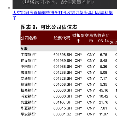
太空鋁廚房置物架壁掛免打孔收納刀架廚具用品調料架
子