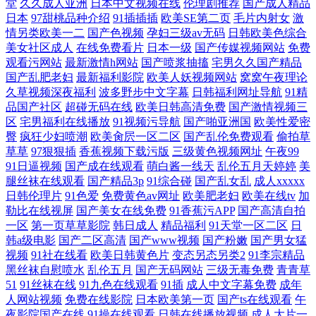
堂
久久成人亚洲
日本中文视频在线
伦理剧推荐
国产成人精品
日本
97甜桃品种介绍
91插插插
欧美SE第二页
毛片内射女
激
情另类欧美一二
国产色视频
孕妇三级av无码
日韩欧美色综合
美女社区成人
在线免费看片
日本一级
国产传媒视频网站
免费
观看污网站
最新激情h网站
国产喷浆抽搐
宅男久久国产精品
国产乱肥老妇
最新福利影院
欧美人妖视频网站
窝窝午夜理论
久草视频深夜福利
波多野步中文字幕
日韩福利网址导航
91精
品国产社区
超碰无码在线
欧美日韩高清免费
国产激情视频三
区
宅男福利在线播放
91视频污导航
国产啪亚洲国
欧美性爱密
臀
疯狂少妇喷潮
欧美肏屄一区二区
国产乱伦免费观看
偷拍草
草草
97狠狠插
香蕉视频下载污版
三级黄色视频网址
午夜99
91日逼视频
国产成在线观看
萌白酱一线天
乱伦五月天婷婷
美
腿丝袜在线观看
国产精品3p
91综合碰
国产乱女乱
成人xxxxx
日韩伦理片
91色爱
免费黄色av网址
欧美肥老妇
欧美在线tv
加
勒比在线视屏
国产美女在线免费
91香蕉污APP
国产高清自拍
一区
第一页草草影院
韩日成人
精品福利
91天堂一区二区
日
韩a级电影
国产二区高清
国产www视频
国产粉嫩
国产男女猛
视频
91社在线看
欧美日韩黄色片
变态另态另类2
91李宗精品
黑丝袜自慰喷水
乱伦五月
国产无码网站
三级无毒免费
青青草
51
91丝袜在线
91九色在线观看
91插
成人中文字幕免费
成年
人网站视频
免费在线影院
日本欧美第一页
国产ts在线观看
午
夜影院国产在线
91操在线观看
日韩在线播放视频
成人大片一