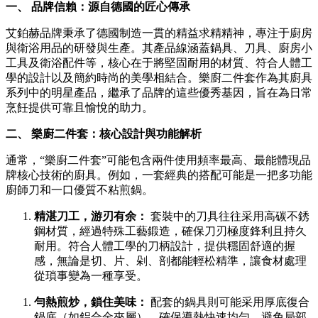
一、 品牌信賴：源自德國的匠心傳承
艾鉑赫品牌秉承了德國制造一貫的精益求精精神，專注于廚房
與衛浴用品的研發與生產。其產品線涵蓋鍋具、刀具、廚房小
工具及衛浴配件等，核心在于將堅固耐用的材質、符合人體工
學的設計以及簡約時尚的美學相結合。樂廚二件套作為其廚具
系列中的明星產品，繼承了品牌的這些優秀基因，旨在為日常
烹飪提供可靠且愉悅的助力。
二、 樂廚二件套：核心設計與功能解析
通常，“樂廚二件套”可能包含兩件使用頻率最高、最能體現品
牌核心技術的廚具。例如，一套經典的搭配可能是一把多功能
廚師刀和一口優質不粘煎鍋。
精湛刀工，游刃有余：
套裝中的刀具往往采用高碳不銹
鋼材質，經過特殊工藝鍛造，確保刀刃極度鋒利且持久
耐用。符合人體工學的刀柄設計，提供穩固舒適的握
感，無論是切、片、剁、剖都能輕松精準，讓食材處理
從瑣事變為一種享受。
勻熱煎炒，鎖住美味：
配套的鍋具則可能采用厚底復合
鍋底（如鋁合金夾層），確保導熱快速均勻，避免局部