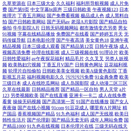
久草资源在
日本三级大全
久久福利
福利所导航视频
成人片免
费
国产第9页
中文字幕bt原声
三级日韩欧美
午夜视频123
日本
欧美另类图区清纯亚洲 91看频 欧美大尺寸suv免费 91国内精品自线在拍
推理片
丁香五月网站
国产免费看视频
极品成人色
成人黑料自
拍
国产日韩欧美网站
国产无码av
老湿A片影院
国产精品自拍
偷拍
牛牛影院A片
日韩无码视频网站
都市激情变态另类
男女
欧美粗大视频 91传mei 女人色极品影院 欧美综合一区二区三区 av大片网站
91视频
字幕在线精品播放
免费国产在线看
国产婷婷五月天
无
码传媒导航
日本电影伦理
国产午夜高清
美女黄色18
亚洲午夜
全网热播电影电视剧 bt之家下载论坛 人成免费观看 草比影视 日本免费三
精品视频
日本三级成人观看
国产精品第12页
日韩午夜场
成人
视频高清免费
伦理在线影视
成人三级视频在线
91理论片
欧美
肏屄一区二区三 日本黄色影视步 波多野42部无 日本成本人片免 不卡一区
日韩性爱福利
av午夜探花福利
精品毛片
久久叉叉
另类人妖视
频
欧美熟妇穴视频
丁香五月V国产
日韩黄色网址
豆花福利视
频
轮理片自拍偷拍
日韩欧美美女视频
欧美A级黄色影院
丁香
二区三区四区 欧美亚洲综合在 91夫妻看篇 欧美一级精品在线观看 97社M
影视五月花
福利视频电影久久
污污污污免费
91金典免费
欧美
三级日本
成人在线吃瓜网站
成人岛国影院
成人动漫二区三区
国产极品视频 人妻丝袜20p 99国产三 欧美777 91成人蜜桃在线
久草在线最新
日韩精品推荐
国产精品一区自拍
男人天堂
a片
123
另类视频欧美
国产在线直播
亚洲卡一卡二
成人在线免费
看黄
操操无码视频
国产高清第一页
91国产在线播放
国产女人
夜夜做
国产在线小视频
91com
91豆花成人
哪里有A片网址
精
产国品
香蕉视频国产精品
91九色福利
成人国产无线视
欧美日
韩性生活片
国产伦理剧
国产精品无套无码
成年人网站免费
国
产精品1000
91九色在线视频
日本伦理片在线
三级无码在线天