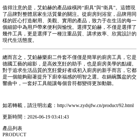
值得注意的是，艾鉑赫的產品線橫跨“廚具”與“衛具”。這體現
了品牌對整體居家生活質量的關注。從廚房到浴室，品牌用同
樣的匠心打造耐用、美觀、實用的產品，致力于在生活的每一
個細節中為用戶帶來便利與愉悅。選擇艾鉑赫，不僅是選擇了
幾件工具，更是選擇了一種注重品質、講求效率、欣賞設計的
現代生活態度。
總而言之，艾鉑赫樂廚二件套不僅僅是簡單的廚房工具，它是
德國工藝的縮影，是高效烹飪的助手，也是廚房美學的點綴。
對于追求生活品質的烹飪愛好者或初入廚房的新手而言，它都
是一個能夠顯著提升下廚幸福感的明智之選。在鍋碗瓢盆的交
響曲中，一套好工具能讓每個音符都變得更加動聽。
如若轉載，請注明出處：http://www.zydsjfw.cn/product/92.html
更新時間：2026-06-19 03:41:43
產品列表
PRODUCT