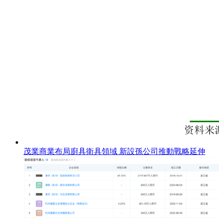
茂業商業布局廚具衛具領域 新設孫公司推動戰略延伸