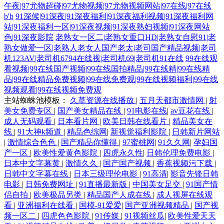
午夜|97尤物超碰|97尤物视频|97尤物视频网站|97在线|97在线
b'b
91深候|91深夜|91深夜福利|91深夜福利视频|91深夜福利网
站|91深夜福利一区|91深夜视频|91深夜熟妇视频|91深夜网站
色|91深夜影院
老熟女一区二|老熟女重口HD|老熟女自慰91|老
熟女做爱一区|老熟人老女人国产老太|老司国产精品视频|老司
机123AV|老司机6794在线视|老司机69|老司机91在线
99在线观
看视频|99在线国产视频|99在线国拍精品|99在线精|99在线精
品|99在线精品免费视频|99在线免费观|99在线视频福利|99在线
视频观看|99在线视频免费观
主站蜘蛛池模板：
久草资源在线播放
|
五月天都市激情网
|
射
美女免费专区
|
国产美女精品在线
|
91电影在线
|
av豆花在线
|
成人无码观看
|
日本看片网
|
欧美日韩在线看片
|
精品美女在
线
|
91大神k频道
|
精品色综网
|
新视觉福利影院
|
日韩新片网站
|
激情综合色色
|
国产精品你懂得
|
97蜜桃网
|
91久久网
|
孕妇国
产一区
|
欧美性爱黄色影院
|
四虎永久性
|
日韩伦理免费电影
|
日本中文字幕黄
|
激情久久
|
国产国产视频
|
香蕉视频污下载
|
日韩中文字幕在线
|
日本三级理伦电影
|
91高清
|
影音先锋日韩
电影
|
日韩免费网址
|
91直播最新版
|
中国美女足交
|
91国产情
侣自拍
|
欧美极品另类
|
精品国产人成在线
|
成人视屏在线观
看
|
亚洲福利在线看
|
国模-91爱爱
|
国产亚洲视频精品
|
国产视
频一区二
|
四虎色色影院
|
91传媒
|
91视频丝瓜
|
欧美性爱天天