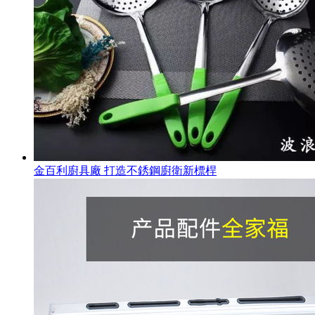
金百利廚具廠 打造不銹鋼廚衛新標桿