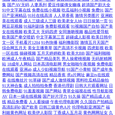
集
国产AV无码
人妻系列
爱豆传媒倩女幽魂
超清国产剧大全
师喂我乳我脱她裤子 一本性道在线视频 国产一二三四视频 婷婷色情网 成
91中文字幕在线
免费在线小视频
吃瓜福利小视频
免费91
国产
日产亚洲精品
91社在线高清
人人草香蕉
激情另类图片
亚洲欧
美在线观看
成人三级成人三级
欧美老女人bb
日日操第一页
91
人自慰 欧美综合婷婷 91社区在线观看精品 美女微拍福利 一区二区三区免
网豆花视频
91福利剧场
免费影视观看
91视频国产自拍
国产美
女在线视频
欧美又大
无码四虎
女同激吻视频
极品性爱导航
费 国产一卡2卡3卡4 五月婷婷热六月激综合 福利国产pron 日本公妇里乱片
欧美国产拳交喷奶
中文字幕第三页
超碰成人影视
欧美日韩中
文一区
手机看片1204
91色快播
福利撸影院
激情五月天国产
综合网五月天
美女主播青草
国产高清不卡视频
四虎影视
欧美
A片在线播放保姆 97乱伦 免费看电影的网站有哪些 伊人成人在线 精品国
一区在线
操碰视频
五月天婷婷欧美
欧美大BB
国产福利啪啪
欧洲成人午夜精品
国产精品美乳
男人操蜜桃视频
无码射精网
产第国产综合 亚洲国产呦萝 国产精品免费在线观看 日韩人妻无码精品系
站
18成年人网站
日本高清电影网
男女啪啪午夜视频
免费电影
在线观看
亚洲ab
成人少妇视频导航
91国产小青蛙
国产成年免
列 ā站在线 欧美精品二区三区 99国产丝袜足交 欧美日韩亚洲tv不 91成年
费网站
国产视频高清在线
精品香蕉
求a片网址
麻豆tv在线观
看
在线撸丝片
91草碰
国产成人激情视频
黑料吃瓜精品偷拍
91大神合集
成人拍拍拍免费
香港伦理剧
日韩大片观看网址
日
影院 日本中文字幕A片 成人不卡一卡二卡三卡四 三级片播放器 超碰操逼
韩免费电影
91羞羞视频
国产网站
青草全福视在线
性导航影视
AV
日本一级在线视频
国产好片浮力
91久操
国产精品成人在
逼 欧美性爱一区二区三区 最新成人影片 久草探花 亚洲一卡二卡一区二区
线
精品免费看
人人看操碰
午夜伦理电影网
久久国自产拍精品
高清乱码0
国产欧美
日韩三级黄色A片
伦理电影亚洲国产
福
利姬黄色网址
欧美伊人影院
丁香成人五月花
黄色网网址女
久
成人精品 日本女优人 肏屄剧场 欧美亚洲综合精品区 8090电影 乱码一二三