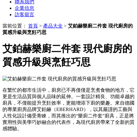
聯系我們
企業信息
訪客留言
當前位置：
首頁
>
產品大全
>
艾鉑赫樂廚二件套 現代廚房的
質感升級與烹飪巧思
艾鉑赫樂廚二件套 現代廚房的
質感升級與烹飪巧思
在繁忙的都市生活中，廚房已不再僅僅是烹煮食物的地方，它
更是生活品質與個人品味的延伸。一套設計精良、功能卓越的
廚具，不僅能提升烹飪效率，更能增添下廚的樂趣。來自德國
的專業廚房品牌艾鉑赫（EBERHARD），以其嚴謹的工藝與
人性化設計備受青睞，而其推出的“樂廚二件套”廚具，正是將
實用性與美學巧妙融合的代表作，為現代廚房帶來了全新的質
感體驗。