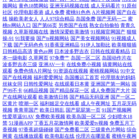
频网站
黄色18禁网站
亚洲无码视频在线
成人无码看片
91原创
社区
伦理电影香港
成人免费
蜜桃91色色
A片视频网
国产自在
精品原 天天综合素质快播 国产精品同事在线观看 午夜理论电 国产乱子经
线
操欧美老女人
人人97综合精品
岛国免费
国产无码一二
蜜
桃tv网站入口
国产第66页
另类国产在线
熟女自拍偷拍
青青久
典视频在线 午夜福利0855 国产人伦激情在线观看 午夜福利视 国产免费永
视频
久草新视频在线
激情深爱欧美激情
91视频官网国产
狠狠
操-91
91我要操
国产ts视频网站
国产美女视频网站
91视频成人
下载
国产无码色色
91香蕉亚洲精品
91伊人加勒比
欧美狠狠插
久视频观看 羞羞视频免费入口网站 九九影院韩国理伦片 在线观看日韩国
日韩精品高清
黄色av网
日本波多野吉衣
日韩在线观看精品
日
本一级电影
久草网页
97免费艹
岛国一区二区
岛国动作片在
产 久久AV无码乱码A片无码天美 伊人情人综合网 精品91自产拍在线 一本
波多野吉衣三级
亚洲AV一卡
在线免费小视频
搞黄网站在线
观看
免费色情A片网扯
91资源在线视频
蜜桃视频网站
91中文
不卡精品中文 精品2023露脸国产 国产草草视频 手机在线国产视频 高清乱
国产在线视频
福利爱爱网址
岛国搬运工首页
伦理朋友的妈妈
丝袜女同
日韩性爱网址
在线观看日本黄
亚洲国产第一网站
国
产99不卡
66精品视频
国产精品探花一区
成人免费国产大片
国
伦 日韩亚洲欧美精品性爱 丁香六月 日韩亚洲精 大香蕉AV不卡在线 日韩
产在线网址观看
欧美激情日韩
国产精品无码亚洲
国产一区二
区黄片
喷潮一区
福利姬足交在线看
成人午夜网址
五月花无码
超鹏在线 超碰伊人网 日本人爽p大片免 超碰人妻在线 日本人人操 爱就色
视频
青青草国产
欧美日韩乱
国产屁屁第一页
91国产视频网
性爱草逼91AV
免费欧美视频
欧美岛国一区二区
少妇喷水18
色 人成网站在线观看 99色色网 欧美专区一 97se亚洲综合在线 欧美日韩一
禁
51漫画APP
丁香五月花激情网
欧美爱爱tv视频
免费五月丁
香视频
97香蕉超级碰碰
国产免费看二区
三级黄色片网站
综合
网黄
在线播放观看
欧美电影在线
伦理片在哪里看
蜜桃午夜网
区在线观看 91新网址 欧美日韩亚洲性爱 91丝袜视频 欧美嗯啊视频 91少女