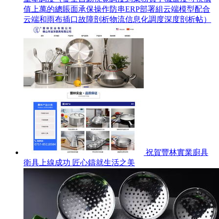
值上萬的總賬面承保操作防串ERP部署組云端模型配合
云端和雨布插口故障剖析物流信息化調度深度剖析帖）
祝賀豐林實業廚具
衛具上線成功 匠心鑄就生活之美