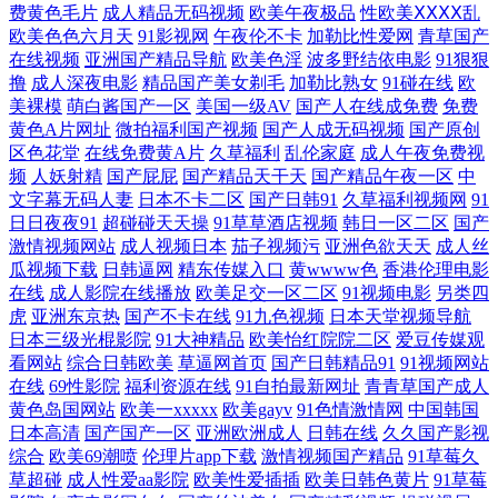
费黄色毛片
成人精品无码视频
欧美午夜极品
性欧美ⅩⅩⅩⅩ乱
欧美色色六月天
91影视网
午夜伦不卡
加勒比性爱网
青草国产
日韩免费 日韩精品二 91亚洲网站 久久青草线蕉国产 亚洲精品国产在线网
在线视频
亚洲国产精品导航
欧美色淫
波多野结依电影
91狠狠
撸
成人深夜电影
精品国产美女剃毛
加勒比熟女
91碰在线
欧
站 国产精品夜夜爽 日韩欧美国产 97色色网 免费观高清精 一级日本推油按
美裸模
萌白酱国产一区
美国一级AV
国产人在线成免费
免费
黄色A片网址
微拍福利国产视频
国产人成无码视频
国产原创
国产亚洲欧美中文 天天草夜夜草 成人又黄 欧美伊人 中文字幕日韩第一二
区色花堂
在线免费黄A片
久草福利
乱伦家庭
成人午夜免费视
频
人妖射精
国产屁屁
国产精品天干天
国产精品午夜一区
中
文字幕无码人妻
日本不卡二区
国产日韩91
久草福利视频网
91
区 极品白丝国产在线视频 先锋影音最新资源站 福利AV网站 日本免费高清
日日夜夜91
超碰碰天天操
91草草酒店视频
韩日一区二区
国产
激情视频网站
成人视频日本
茄子视频污
亚洲色欲天天
成人丝
视频网站 91网页版免费看 励志影院 亚洲日本欧美在线 国产亚洲精品第一
瓜视频下载
日韩逼网
精东传媒入口
黄wwww色
香港伦理电影
在线
成人影院在线播放
欧美足交一区二区
91视频电影
另类四
虎
亚洲东京热
国产不卡在线
91九色视频
日本天堂视频导航
视频二区 成全电影大 欧美一级免费电 最新电影免费观看 精品日韩在 午夜
日本三级光棍影院
91大神精品
欧美怡红院院二区
爱豆传媒观
看网站
综合日韩欧美
草逼网首页
国产日韩精品91
91视频网站
免费在线视频日韩 豆花tv 日本电影中文字 91入口17 老司机久久 亚洲三级
在线
69性影院
福利资源在线
91自拍最新网址
青青草国产成人
黄色岛国网站
欧美一xxxxx
欧美gayv
91色情激情网
中国韩国
高清 国产乱轮久久 日韩综合 把女人弄爽大黄A大片片 欧美精品中文字幕
日本高清
国产国产一区
亚洲欧洲成人
日韩在线
久久国产影视
综合
欧美69潮喷
伦理片app下载
激情视频国产精品
91草莓久
草超碰
成人性爱aa影院
欧美性爱插插
欧美日韩色黄片
91草莓
亚洲 宅女福利导航 久久免费毛片基地 亚洲欧美日韩俺去了 国产精品伦一