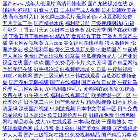
国产www
成年人伦理片
高清日韩电影
国产尤物视频在线
超
碰福利97视屏
91看片入口
日本国产成人视频
日本日韩欧美在
线
黄色资料入口
黄色网三级毛片
最新黄色av
麻豆影院免费
五月天堂丁香
国产精品水多
福利所导航
三级视频网站J
51福
利影院
丁香五月天av
18日本三级全黄
乱伦天堂
国产在线短视
频
丁香五月丁香婷婷
91精品又
爱豆传媒下载
丁香九月国产主
播
美女网站视频黄
A片com
美女福利在线观看
狼人激情网
伦
理片香港
极品福利导航
黄色三级最新免费
91嫩草国产
午夜成
年人网站
免费国产高清视频
91草莓
丝瓜视频污成人
国产亚洲
视品在线
国产玖玖
国产免费毛不卡片
久久无码
国产精品网络
孕妇无码在线
91手机论坛
91视频新地址
91日逼
午夜啪视频
91啪水蜜桃网
国产二区无码
91日韩在线观看
西瓜影院视频全
集
国产孕妇无码视频
国产在线福利
国产在线日皮片
午夜神马
伦理
毛片网站美女
AV福利激情毛片
黄色网在线播放
91视频
免费在线
91午夜在线
福利在线视频导航
欧美喷潮一区二区
午
夜理论片
日本第二片区
国产免费大片
精品呦视频
日本乱伦高
清无码
深夜国产视频
91刺激视频
日本中文字幕一区
日韩免费
精品视频
日本高清v
欧美日韩伦理午夜
91碰超免费
亚洲色图
网站
精品欧美
成人AV在线观看
日本a级在线
干露脸熟女
在
线观看黄色网
成人抖音
爰上碰91
国产美女91视频
国产情侣片
97人人看
国产三级视频在线
91免费视频精品
国产精品另类
黄