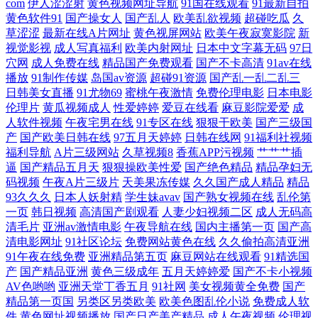
com
伊人涩涩射
黄色视频网址导航
91国在线观看
91最新自拍
黄色软件91
国产操女人
国产乱人
欧美乱欲视频
超碰吃瓜
久
日韩 亚洲武侠另类动漫 国产综合久 亚洲精品二区三 国产天天操天天爽 午
草涩涩
最新在线A片网址
黄色视屏网站
欧美午夜寂寞影院
新
视觉影视
成人写真福利
欧美内射网址
日本中文字幕无码
97日
穴网
成人免费在线
精品国产免费观看
国产不卡高清
91av在线
夜婷婷激情 国产美女 天天影视网综合 国产AV一区二区三区日韩 天堂资源
播放
91制作传媒
岛国av资源
超碰91资源
国产乱一乱二乱三
日韩美女直播
91尤物69
蜜桃午夜激情
免费伦理电影
日本电影
中 观看美女胸18大禁 日韩在线观看不卡 成人免费看片又大又黄 日本无码
伦理片
黄瓜视频成人
性爱婷婷
爱豆在线看
麻豆影院爱爱
成
人软件视频
午夜宅男在线
91专区在线
狠狠干欧美
国产三级国
精品一区二区三 操美熟女中文字幕 飘花电影网手机在线观看 97草人人草
产
国产欧美日韩在线
97五月天婷婷
日韩在线网
91福利社视频
福利导航
A片三级网站
久草视频8
香蕉APP污视频
艹艹艹插
逼
国产精品五月天
狠狠操欧美性爱
国产绝色精品
精品孕妇无
欧美日韩精品激情 91黑丝美女艹逼 男女做爰全过 最新免费大片a∨手 麻花
码视频
午夜A片三级片
天美果冻传媒
久久国产成人精品
精品
93久久久
日本人妖射精
学生妹avav
国产熟女视频在线
乱伦第
豆专媒 在线免费观看三 九九国产九九精品 亚洲综合激 狠狠热精 亚洲中文
一页
韩日视频
高清国产剧观看
人妻少妇视频二区
成人无码高
清毛片
亚洲av激情电影
午夜导航在线
国内主播第一页
国产高
清电影网址
91社区论坛
免费网站黄色在线
久久偷拍高清亚洲
字幕永远在线 极品国产一区二区三区 亚洲人成网αⅴ 韩国草逼 亚洲免费观
91午夜在线免费
亚洲精品第五页
麻豆网站在线观看
91精选国
产
国产精品亚洲
黄色三级成年
五月天婷婷爱
国产不卡小视频
看一级 国内卡一卡二卡三网站 亚州色图狠狠干 国产三级小视频 午夜在线
AV色哟哟
亚洲天堂丁香五月
91社网
美女视频黄全免费
国产
精品第一页国
另类区另类欧美
欧美色图乱伦小说
免费成人软
看片 国产午夜福利精品 午夜青青草一区 国产欧美乱夫不卡 五十路息 国产
件
黄色网址视频播放
国产日产美产精品
成人午夜视频
伦理视