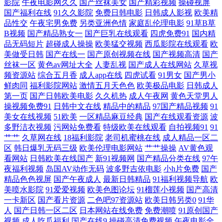
影院
午夜电影网久久
国产丝袜美女
国产精彩视频
操碰视屏
国产福利在线
91久久影院
免费日韩电影
日韩成人影视
欧美精
区二区三 特黄aaaaaaa 成全视频在线观 欧美午夜不卡在线观 中文字幕激情
品性交
午夜宅男免费
另类亚洲色情
家庭乱伦理电影
91草B草
B视频
国产精品熟女一
国产巨乳在线观看
四虎免费91
国内精
小说 美熟女高清一区二区 日本色图1 91炮图在线播放 看免费人成va视频
品无码短片
超碰成人操操
欧美猛交视频
西瓜影院在线观看
欧
美做受日韩
国产在线一
国产原创视频在线
国产视频高清
国产
丝袜一区
黄色av网址大全
人妻乱视
国产成人在线网站
久草视
全 影院蜜桃 国产在线观看免费观看不卡 天天日夜 成全视频在线观看在线
频资源站
综合五月香
成人app在线
四虎试看
91男女
国产男小
鲜肉同
福利影院网站
激情五月天色色
欧美极品电影
日韩成人
欧美亚洲综合精品 最新超碰午夜网站 激情午夜网 午夜理论片yy8 国产精
第一页
国产日韩欧美电影
久久机热
成人午夜网
黄色天堂男人
操视频免费91
日韩中文在线
精品中的精品
97国产精品视频
91
美女在线视频
51欧美
一区精品麻豆经典
国产在线观看资源
波
品女同一区二 日韩欧美偷拍 99视频国产精品 免费韩国电影完整版在线观
多野洁衣视频
污网站免费看
特级欧美在线观看
自拍视频91
91
艹艹
久草网在线
18福利影院
老司机蜜桃在线
成人精品一区二
看 在线观看亚洲欧美日本 韩国电影在线观看 国产亚洲精品主播在线 亚洲
区
韩日爆乳无码三级
欧美伦理电影网站
艹艹操操
AV黄色观
看网站
日韩欧美在线国产
新91视频网
国产精品分类在线
97午
人成网址在线播放 国产视频一区二区 四虎影院欧美系列 电影天堂bt迅雷
夜福利视频
岛国AV动作无码
波多野吉依电影
小h片免费
国产
精品色色视屏
国产午夜成人
最新日韩精品
91福利视频导航
欧
美喷水影院
91爱爱视频
欧美色图论坛
91榴莲小视频
国产高清
下载 日本操逼网 91在线超 免费a级猛片在线观看 狼人伊人 亚洲综合干 国
一卡新区
国产看片资源
二色吧97资源站
欧美日韩另类0
91华
人
国产日韩一区二区
日本网站在线免费
免费潮喷
91原创国产
产小视频在 丝袜美腿精品视频六区 大香蕉自拍网 人人操碰 91欧美色色 老
视频
成人吃瓜福利
国产在线9
操碰高清免费视频
午夜电影全