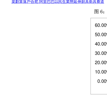
菜劃算落戶合肥 阿里巴巴以民生業態延伸廚具衛具賽道