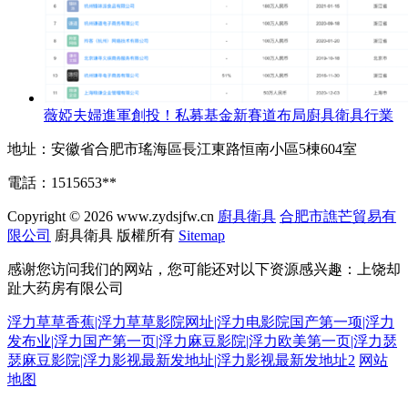
薇婭夫婦進軍創投！私募基金新賽道布局廚具衛具行業
地址：安徽省合肥市瑤海區長江東路恒南小區5棟604室
電話：1515653**
Copyright © 2026
www.zydsjfw.cn
廚具衛具
合肥市譙芒貿易有
限公司
廚具衛具
版權所有
Sitemap
感谢您访问我们的网站，您可能还对以下资源感兴趣：上饶却
趾大药房有限公司
浮力草草香蕉|浮力草草影院网址|浮力电影院国产第一项|浮力
发布业|浮力国产第一页|浮力麻豆影院|浮力欧美第一页|浮力瑟
瑟麻豆影院|浮力影视最新发地址|浮力影视最新发地址2
网站
地图